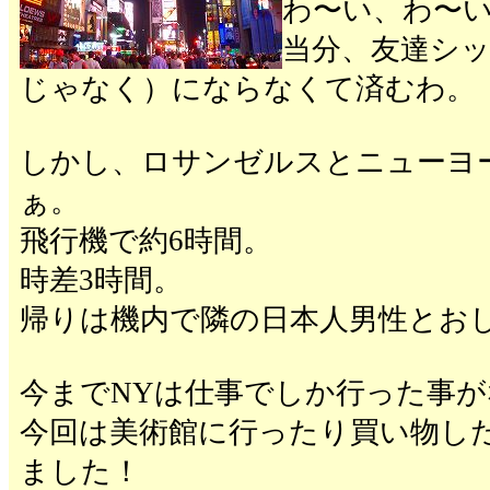
わ〜い、わ〜
当分、友達シ
じゃなく）にならなくて済むわ。
しかし、ロサンゼルスとニューヨ
ぁ。
飛行機で約6時間。
時差3時間。
帰りは機内で隣の日本人男性とお
今までNYは仕事でしか行った事
今回は美術館に行ったり買い物し
ました！