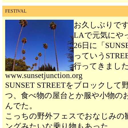
FESTIVAL
お久しぶりで
LAで元気にや
26日に「SUNS
っていうSTREE
行ってきまし
www.sunsetjunction.org
SUNSET STREETをブロックし
つ、食べ物の屋台とか服や小物の
んでた。
こっちの野外フェスでおなじみの
ングみたいな乗り物もあった。