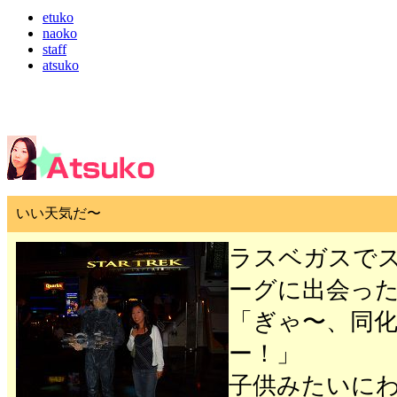
etuko
naoko
staff
atsuko
いい天気だ〜
ラスベガスで
ーグに出会っ
「ぎゃ〜、同
ー！」
子供みたいに