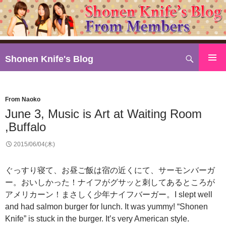
検
Shonen Knife's Blog
索
コ
ン
テ
From Naoko
ン
June 3, Music is Art at Waiting Room
ツ
,Buffalo
へ
ス
2015/06/04(木)
キ
ッ
ぐっすり寝て、お昼ご飯は宿の近くにて、サーモンバーガ
プ
ー。おいしかった！ナイフがグサッと刺してあるところが
アメリカーン！まさしく少年ナイフバーガー。I slept well
and had salmon burger for lunch. It was yummy! “Shonen
Knife” is stuck in the burger. It’s very American style.