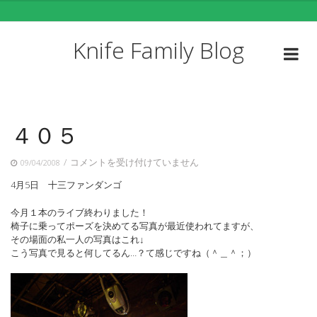
Skip
to
content
Knife Family Blog
４０５
４
/
コメントを受け付けていません
09/04/2008
０
4月5日 十三ファンダンゴ
５
は
今月１本のライブ終わりました！
椅子に乗ってポーズを決めてる写真が最近使われてますが、
その場面の私一人の写真はこれ↓
こう写真で見ると何してるん…？て感じですね（＾＿＾；）