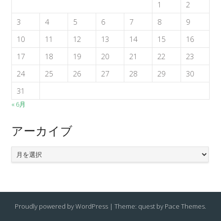
1
2
3
4
5
6
7
8
9
10
11
12
13
14
15
16
17
18
19
20
21
22
23
24
25
26
27
28
29
30
31
« 6月
アーカイブ
ア
ー
カ
イ
ブ
Proudly powered by WordPress
|
Theme: quest by
Pace Themes
.