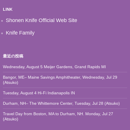
イ
ブ
LINK
Shonen Knife Official Web Site
Knife Family
最近の投稿
Wednesday, August 5 Meijer Gardens, Grand Rapids MI
Bangor, ME– Maine Savings Amphitheater, Wednesday, Jul 29
(Atsuko)
Tuesday, August 4 Hi-Fi Indianapolis IN
Durham, NH– The Whittemore Center, Tuesday, Jul 28 (Atsuko)
Travel Day from Boston, MA to Durham, NH. Monday, Jul 27
(Atsuko)