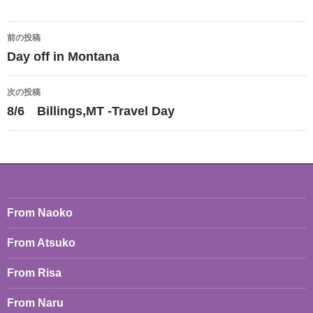
投
前の投稿
稿
Day off in Montana
ナ
次の投稿
ビ
8/6 Billings,MT -Travel Day
ゲ
ー
シ
ョ
From Naoko
ン
From Atsuko
From Risa
From Naru