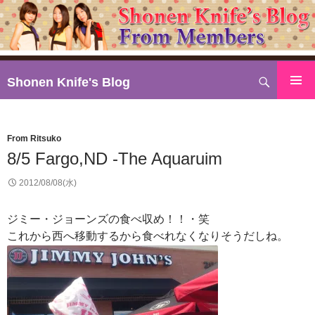
検
Shonen Knife's Blog
索
コ
ン
テ
From Ritsuko
ン
8/5 Fargo,ND -The Aquaruim
ツ
へ
2012/08/08(水)
ス
キ
ジミー・ジョーンズの食べ収め！！・笑
ッ
これから西へ移動するから食べれなくなりそうだしね。
プ