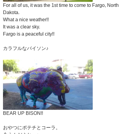
For all of us, it was the 1st time to come to Fargo, North
Dakota.
What a nice weather!!
It was a clear sky.
Fargo is a peaceful city!!
カラフルなバイソン♪
BEAR UP BISON!!
おやつにポテチとコーラ。