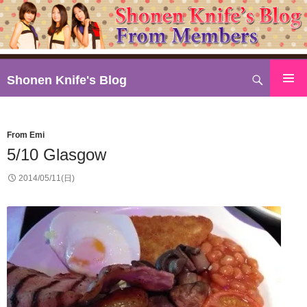
検
Shonen Knife's Blog
索
コ
ン
テ
From Emi
ン
5/10 Glasgow
ツ
へ
2014/05/11(日)
ス
キ
ッ
プ