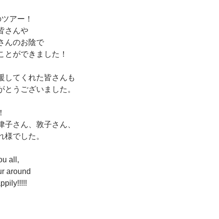
のツアー！
皆さんや
さんのお陰で
ことができました！
援してくれた皆さんも
がとうございました。
！
律子さん、敦子さん、
れ様でした。
u all,
ur around
ily!!!!!