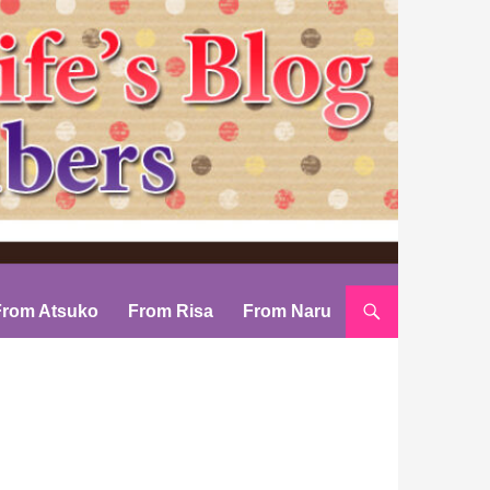
From Atsuko
From Risa
From Naru