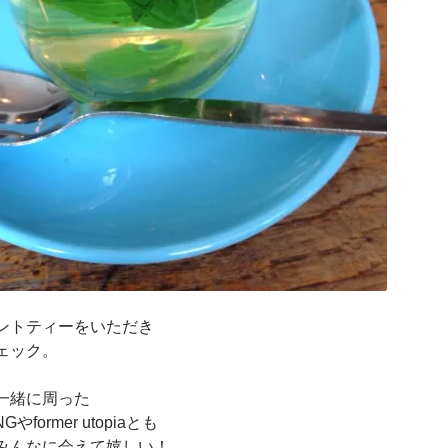
ントティーをいただき
ェック。
一緒に周った
Gやformer utopiaとも
みんなに会えて嬉しい！