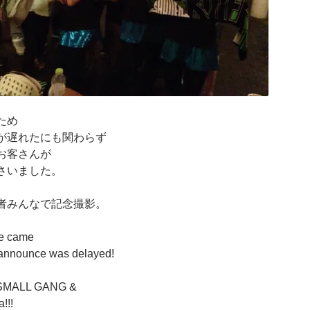
ため
が遅れたにも関わらず
お客さんが
さいました。
者みんなで記念撮影。
e came
 announce was delayed!
 SMALL GANG &
!!!