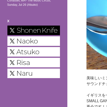
Cohasset, MA– The Music Circus,
Sunday, Jul 26 (Atsuko)
X
美味しいミ
サウンドチ
イギリスを
SMALL GAN
再会です！