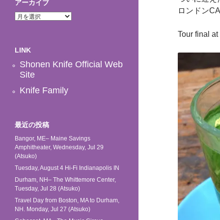
アーカイブ
ロンドンCA
ア
ー
カ
Tour final 
イ
LINK
ブ
Shonen Knife Official Web
Site
Knife Family
最近の投稿
Bangor, ME– Maine Savings
Amphitheater, Wednesday, Jul 29
(Atsuko)
Tuesday, August 4 Hi-Fi Indianapolis IN
Durham, NH– The Whittemore Center,
Tuesday, Jul 28 (Atsuko)
Travel Day from Boston, MA to Durham,
NH. Monday, Jul 27 (Atsuko)