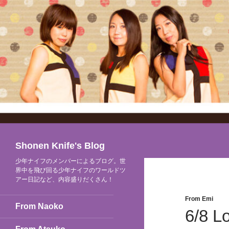
検
Shonen Knife's Blog
索
少年ナイフのメンバーによるブログ。世
界中を飛び回る少年ナイフのワールドツ
アー日記など、内容盛りだくさん！
From Emi
From Naoko
6/8 L