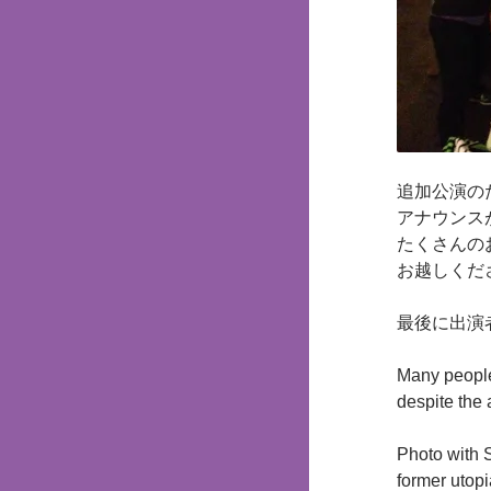
追加公演の
アナウンス
たくさんの
お越しくだ
最後に出演
Many peopl
despite the
Photo with
former utopia