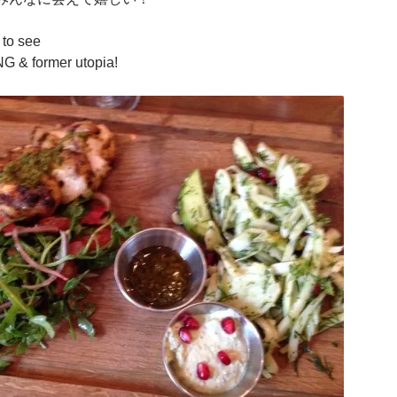
 to see
 & former utopia!