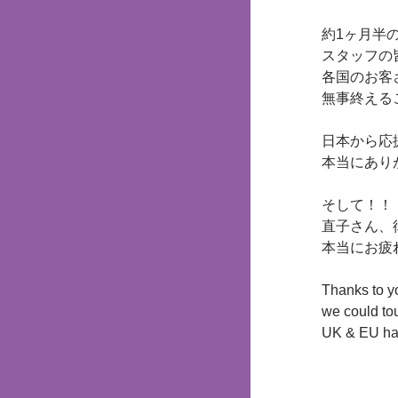
約1ヶ月半
スタッフの
各国のお客
無事終える
日本から応
本当にあり
そして！！
直子さん、
本当にお疲
Thanks to yo
we could to
UK & EU happ