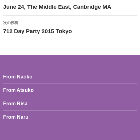
稿
June 24, The Middle East, Canbridge MA
ナ
次の投稿
ビ
712 Day Party 2015 Tokyo
ゲ
ー
シ
ョ
From Naoko
ン
From Atsuko
From Risa
From Naru