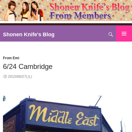
検
Shonen Knife's Blog
索
コ
ン
テ
From Emi
ン
6/24 Cambridge
ツ
へ
2015/06/27(土)
ス
キ
ッ
プ