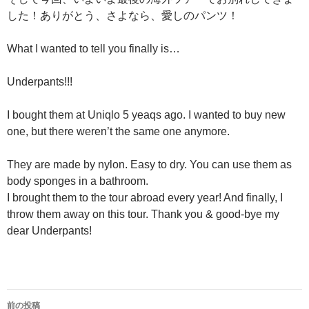
した！ありがとう、さよなら、愛しのパンツ！
What I wanted to tell you finally is…
Underpants!!!
I bought them at Uniqlo 5 yeaqs ago. I wanted to buy new
one, but there weren’t the same one anymore.
They are made by nylon. Easy to dry. You can use them as
body sponges in a bathroom.
I brought them to the tour abroad every year! And finally, I
throw them away on this tour. Thank you & good-bye my
dear Underpants!
投
前の投稿