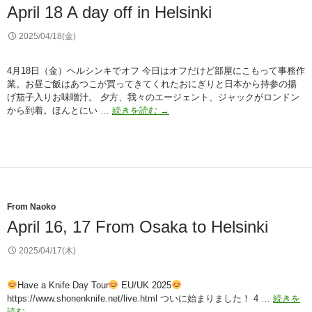
April 18 A day off in Helsinki
2025/04/18(金)
4月18日（金）ヘルシンキでオフ 今日はオフだけど部屋にこもって事務作
業。お昼ご飯はあつこが買ってきてくれたおにぎりと日本から持参の揚
げ茄子入りお味噌汁。 夕方、我々のエージェント、ジャックがロンドン
April
から到着。ほんとにい …
続きを読む
→
18
A
day
off
in
Helsinki
From Naoko
April 16, 17 From Osaka to Helsinki
2025/04/17(木)
Have a Knife Day Tour
EU/UK 2025
https://www.shonenknife.net/live.html ついに始まりました！ 4 …
続きを
April
読む
→