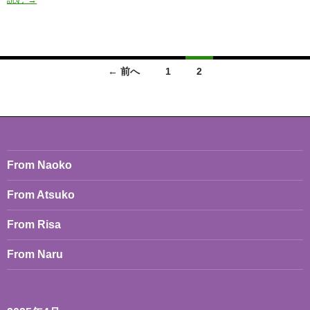
16,
17
From
Osaka
to
投
← 前へ
1
2
Helsinki
稿
ナ
ビ
ゲ
From Naoko
ー
From Atsuko
シ
From Risa
ョ
From Naru
ン