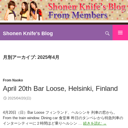
検
Shonen Knife's Blog
索
コ
ン
テ
月別アーカイブ: 2025年4月
ン
ツ
へ
ス
From Naoko
キ
April 20th Bar Loose, Helsinki, Finland
ッ
2025/04/20(日)
プ
4月20日（日）Bar Loose フィンランド、ヘルシンキ 列車の窓から。
From the train window. Dining car 食堂車 昨日のタンペレから特急列車の
April
インターシティーに２時間ほど乗りヘルシン …
続きを読む
→