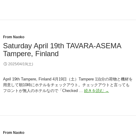
20th
Bar
Loose,
Helsinki,
Finland
From Naoko
Saturday April 19th TAVARA-ASEMA
Tampere, Finland
2025/04/19(土)
April 19th Tampere, Finland 4月19日（土）Tampere 1泊分の荷物と機材を
用意して朝10時にホテルをチェックアウト。チェックアウトと言っても
Saturday
フロントが無人のホテルなので「Checked …
続きを読む
→
April
19th
TAVARA-
ASEMA
Tampere,
Finland
From Naoko