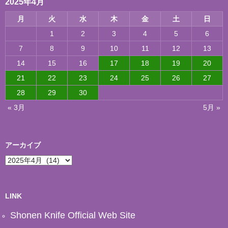
2025年4月
月
火
水
木
金
土
日
1
2
3
4
5
6
7
8
9
10
11
12
13
14
15
16
17
18
19
20
21
22
23
24
25
26
27
28
29
30
« 3月
5月 »
アーカイブ
ア
ー
カ
イ
ブ
LINK
Shonen Knife Official Web Site