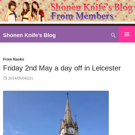
検
Shonen Knife's Blog
索
コ
ン
テ
From Naoko
ン
Friday 2nd May a day off in Leicester
ツ
へ
2014/05/04(日)
ス
キ
ッ
プ