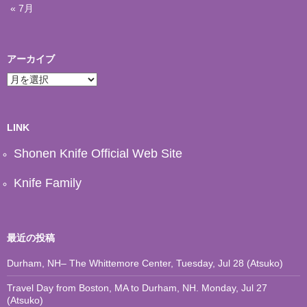
« 7月
アーカイブ
ア
ー
カ
イ
ブ
LINK
Shonen Knife Official Web Site
Knife Family
最近の投稿
Durham, NH– The Whittemore Center, Tuesday, Jul 28 (Atsuko)
Travel Day from Boston, MA to Durham, NH. Monday, Jul 27
(Atsuko)