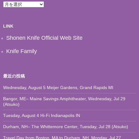
ア
ー
カ
イ
ブ
LINK
Shonen Knife Official Web Site
Knife Family
最近の投稿
Wednesday, August 5 Meijer Gardens, Grand Rapids MI
Bangor, ME– Maine Savings Amphitheater, Wednesday, Jul 29
(Atsuko)
Tuesday, August 4 Hi-Fi Indianapolis IN
Durham, NH– The Whittemore Center, Tuesday, Jul 28 (Atsuko)
Travel Day from Boston, MA to Durham, NH. Monday, Jul 27