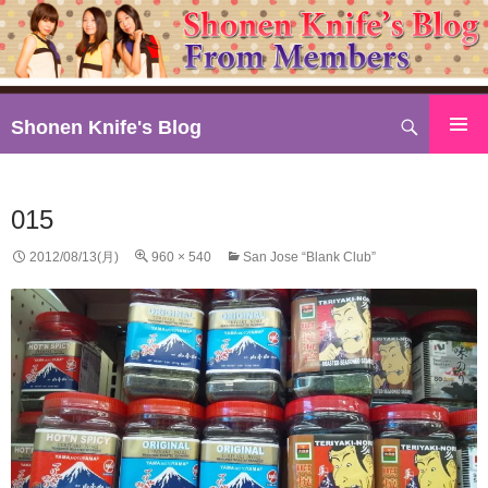
検
Shonen Knife's Blog
索
コ
ン
テ
015
ン
ツ
2012/08/13(月)
960 × 540
San Jose “Blank Club”
へ
ス
キ
ッ
プ