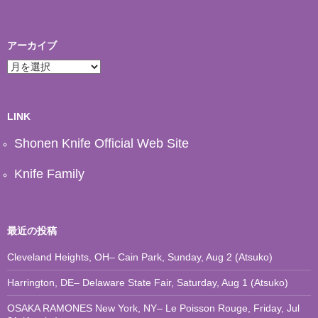
アーカイブ
ア
ー
カ
イ
ブ
LINK
Shonen Knife Official Web Site
Knife Family
最近の投稿
Cleveland Heights, OH– Cain Park, Sunday, Aug 2 (Atsuko)
Harrington, DE– Delaware State Fair, Saturday, Aug 1 (Atsuko)
OSAKA RAMONES New York, NY– Le Poisson Rouge, Friday, Jul