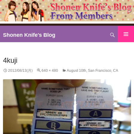
検
Shonen Knife's Blog
索
コ
ン
テ
4kuji
ン
ツ
2012/08/13(月)
640 × 480
August 10th, San Francisco, CA
へ
ス
キ
ッ
プ