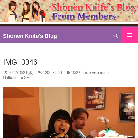
検
Shonen Knife's Blog
索
コ
ン
テ
IMG_0346
ン
ツ
2012/10/24(水)
1200 × 900
10/22 Pustervikbaren in
Gothenburg,SE
へ
ス
キ
ッ
プ