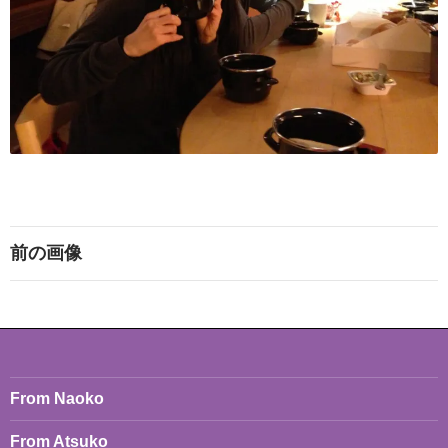
前の画像
From Naoko
From Atsuko