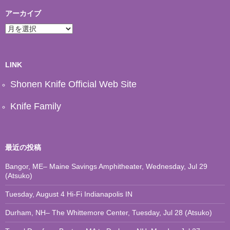
アーカイブ
ア
ー
カ
イ
ブ
LINK
Shonen Knife Official Web Site
Knife Family
最近の投稿
Bangor, ME– Maine Savings Amphitheater, Wednesday, Jul 29
(Atsuko)
Tuesday, August 4 Hi-Fi Indianapolis IN
Durham, NH– The Whittemore Center, Tuesday, Jul 28 (Atsuko)