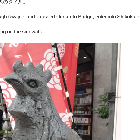
犬のタイル。
gh Awaji Island, crossed Oonaruto Bridge, enter into Shikoku I
g on the sidewalk.