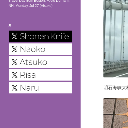
Travel Day from Boston, MA to Durham,
NH. Monday, Jul 27 (Atsuko)
X
明石海峡大橋。A