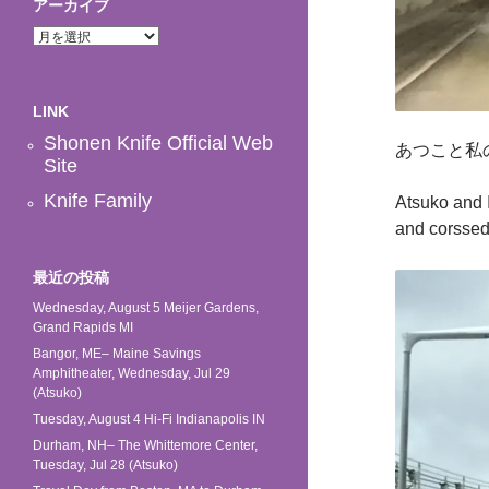
アーカイブ
ア
ー
カ
イ
LINK
ブ
Shonen Knife Official Web
あつこと私
Site
Knife Family
Atsuko and 
and corssed
最近の投稿
Wednesday, August 5 Meijer Gardens,
Grand Rapids MI
Bangor, ME– Maine Savings
Amphitheater, Wednesday, Jul 29
(Atsuko)
Tuesday, August 4 Hi-Fi Indianapolis IN
Durham, NH– The Whittemore Center,
Tuesday, Jul 28 (Atsuko)