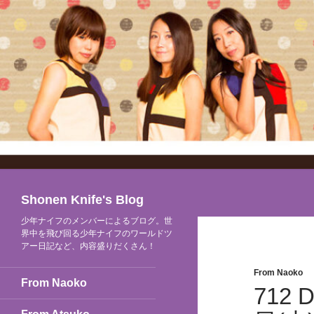
検
Shonen Knife's Blog
索
少年ナイフのメンバーによるブログ。世
界中を飛び回る少年ナイフのワールドツ
アー日記など、内容盛りだくさん！
From Naoko
From Naoko
712