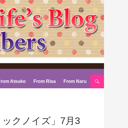
From Atsuko
From Risa
From Naru
カオティックノイズ」7月3