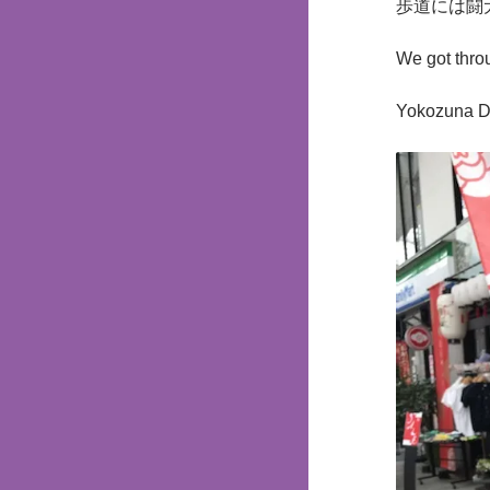
歩道には闘
We got throu
Yokozuna Do