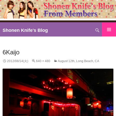
検
Shonen Knife's Blog
索
コ
ン
テ
6Kaijo
ン
ツ
2012/08/14(火)
640 × 480
August 12th, Long Beach, CA
へ
ス
キ
ッ
プ