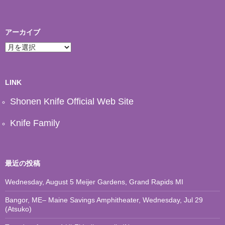
アーカイブ
ア
ー
カ
イ
ブ
LINK
Shonen Knife Official Web Site
Knife Family
最近の投稿
Wednesday, August 5 Meijer Gardens, Grand Rapids MI
Bangor, ME– Maine Savings Amphitheater, Wednesday, Jul 29
(Atsuko)