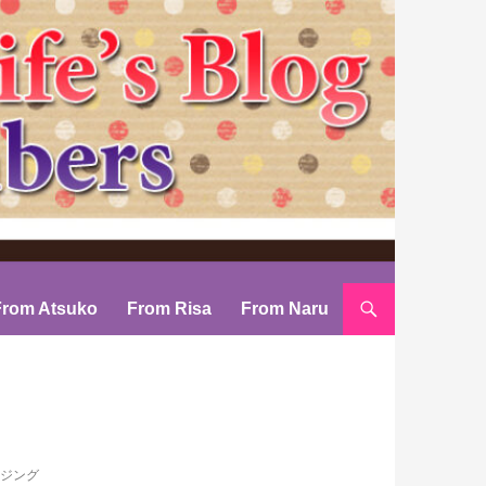
From Atsuko
From Risa
From Naru
ルージング