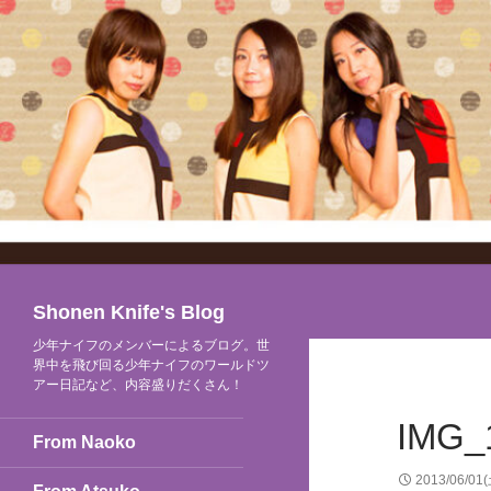
検
Shonen Knife's Blog
索
少年ナイフのメンバーによるブログ。世
界中を飛び回る少年ナイフのワールドツ
アー日記など、内容盛りだくさん！
IMG_
From Naoko
2013/06/01