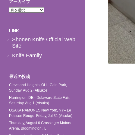
アーカイブ
ア
ー
カ
イ
LINK
ブ
Shonen Knife Official Web
Site
Knife Family
最近の投稿
Cleveland Heights, OH– Cain Park,
Sunday, Aug 2 (Atsuko)
Harrington, DE– Delaware State Fair,
Saturday, Aug 1 (Atsuko)
OSAKA RAMONES New York, NY– Le
Poisson Rouge, Friday, Jul 31 (Atsuko)
Thursday, August 6 Grossinger Motors
Arena, Bloomington, IL