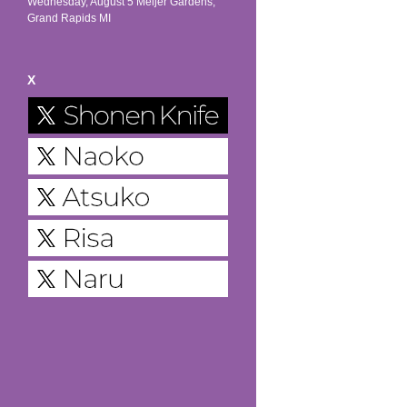
Wednesday, August 5 Meijer Gardens,
Grand Rapids MI
X