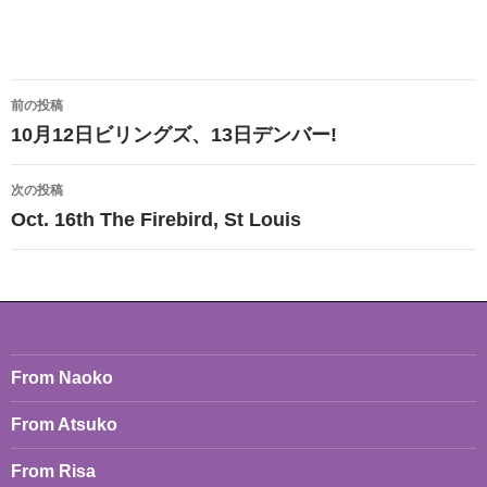
投
前の投稿
稿
10月12日ビリングズ、13日デンバー!
ナ
次の投稿
ビ
Oct. 16th The Firebird, St Louis
ゲ
ー
シ
ョ
From Naoko
ン
From Atsuko
From Risa