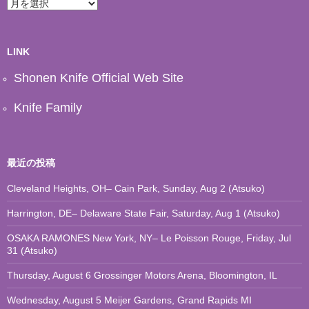
ア
ー
カ
イ
ブ
LINK
Shonen Knife Official Web Site
Knife Family
最近の投稿
Cleveland Heights, OH– Cain Park, Sunday, Aug 2 (Atsuko)
Harrington, DE– Delaware State Fair, Saturday, Aug 1 (Atsuko)
OSAKA RAMONES New York, NY– Le Poisson Rouge, Friday, Jul
31 (Atsuko)
Thursday, August 6 Grossinger Motors Arena, Bloomington, IL
Wednesday, August 5 Meijer Gardens, Grand Rapids MI