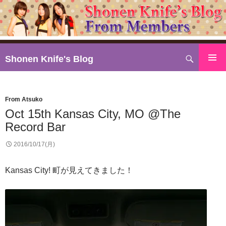
検
Shonen Knife's Blog
索
コ
ン
テ
From Atsuko
ン
Oct 15th Kansas City, MO @The
ツ
Record Bar
へ
ス
2016/10/17(月)
キ
ッ
Kansas City! 町が見えてきました！
プ