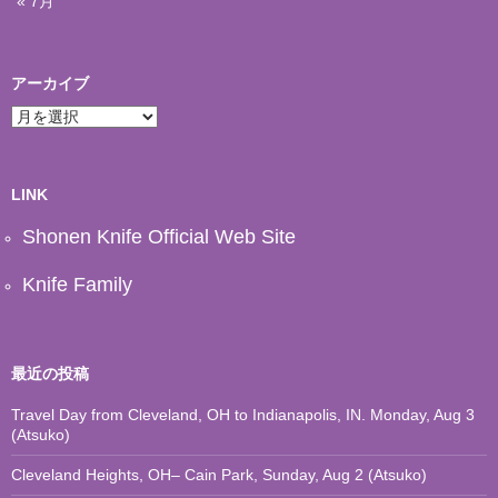
« 7月
アーカイブ
ア
ー
カ
イ
ブ
LINK
Shonen Knife Official Web Site
Knife Family
最近の投稿
Travel Day from Cleveland, OH to Indianapolis, IN. Monday, Aug 3
(Atsuko)
Cleveland Heights, OH– Cain Park, Sunday, Aug 2 (Atsuko)