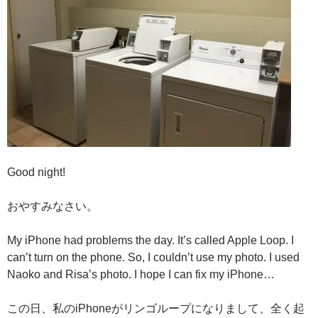
Good night!
おやすみなさい。
My iPhone had problems the day. It’s called Apple Loop. I
can’t turn on the phone. So, I couldn’t use my photo. I used
Naoko and Risa’s photo. I hope I can fix my iPhone…
この日、私のiPhoneがリンゴループになりまして、全く起