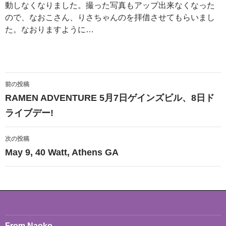
動しなくなりました。撮った写真もアップ出来なくなった
ので、なおこさん、りさちゃんのを拝借させてもらいまし
た。なおりますように…
投
前の投稿
稿
RAMEN ADVENTURE 5月7日ゲインズビル、8日ド
ナ
ライブデー!
ビ
次の投稿
ゲ
May 9, 40 Watt, Athens GA
ー
シ
ョ
ン
From Naoko