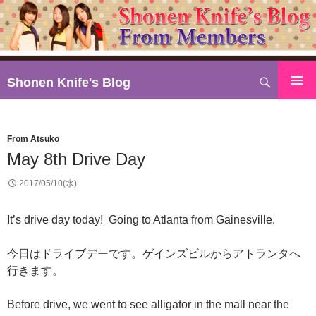
検
Shonen Knife's Blog
索
コ
ン
テ
From Atsuko
ン
May 8th Drive Day
ツ
へ
2017/05/10(水)
ス
キ
It’s drive day today! Going to Atlanta from Gainesville.
ッ
プ
今日はドライブデーです。ゲインズビルからアトランタへ
行きます。
Before drive, we went to see alligator in the mall near the