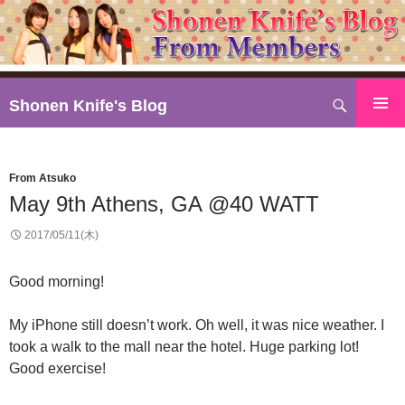
検
Shonen Knife's Blog
索
コ
ン
テ
From Atsuko
ン
May 9th Athens, GA @40 WATT
ツ
へ
2017/05/11(木)
ス
キ
Good morning!
ッ
プ
My iPhone still doesn’t work. Oh well, it was nice weather. I
took a walk to the mall near the hotel. Huge parking lot!
Good exercise!