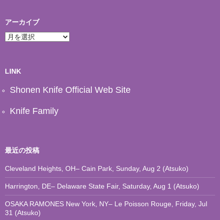
アーカイブ
ア
ー
カ
イ
ブ
LINK
Shonen Knife Official Web Site
Knife Family
最近の投稿
Cleveland Heights, OH– Cain Park, Sunday, Aug 2 (Atsuko)
Harrington, DE– Delaware State Fair, Saturday, Aug 1 (Atsuko)
OSAKA RAMONES New York, NY– Le Poisson Rouge, Friday, Jul
31 (Atsuko)