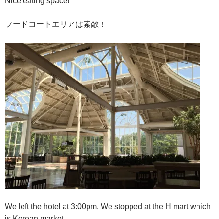
Nice eating space!
フードコートエリアは素敵！
We left the hotel at 3:00pm. We stopped at the H mart which
is Korean market.