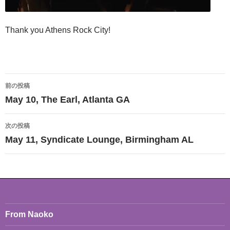
Thank you Athens Rock City!
投
前の投稿
稿
May 10, The Earl, Atlanta GA
ナ
次の投稿
ビ
May 11, Syndicate Lounge, Birmingham AL
ゲ
ー
シ
ョ
From Naoko
ン