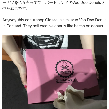
ーナツを色々売ってて、ポートランドのVoo Doo Donuts と
似た感じです。
Anyway, this donut shop Glazed is similar to Voo Doo Donut
in Portland. They sell creative donuts like bacon on donuts.