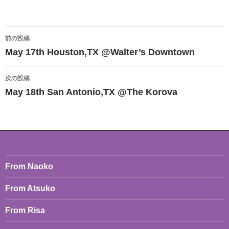
投
前の投稿
稿
May 17th Houston,TX @Walter’s Downtown
ナ
次の投稿
ビ
May 18th San Antonio,TX @The Korova
ゲ
ー
シ
ョ
From Naoko
ン
From Atsuko
From Risa