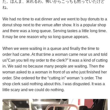
た。ほんま、呆れるわ。怖いからこっちも黙っていたけど
ね。
We had no time to eat dinner and we went to buy donuts to a
donut shop next to the venue after show. It is a popular shop
and there was a long queue. Serving tastes a little long time.
It may be one reason why so long queue appears.
When we were waiting in a queue and finally the time to
order had came. At that time a woman came near us and told
us”Can you tell my order to the clerk?” It was a kind of cutting
in. We said no because many people are waiting. Then the
woman asked to a woman in front of us who just finished her
order. She ordered for the “cutting in” woman ‘s order. The
shop clerk said nothing about this. I was disgusted. It was a
little scary and we could do nothing.