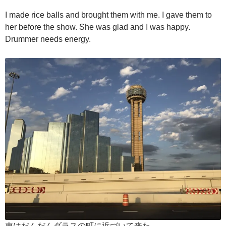
I made rice balls and brought them with me. I gave them to
her before the show. She was glad and I was happy.
Drummer needs energy.
車はだんだんダラスの町に近づいて来た。