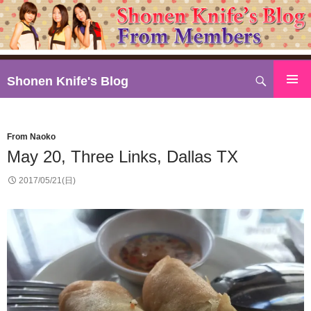
検
Shonen Knife's Blog
索
コ
ン
テ
From Naoko
ン
May 20, Three Links, Dallas TX
ツ
へ
2017/05/21(日)
ス
キ
ッ
プ