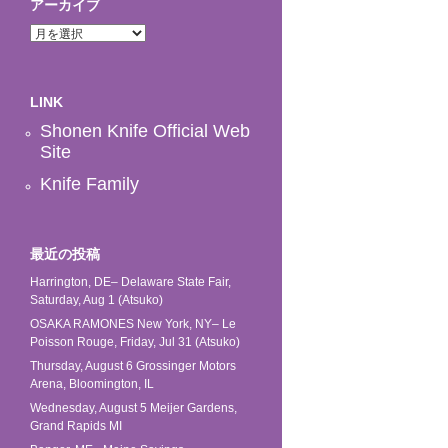
アーカイブ
ア
ー
カ
イ
LINK
ブ
Shonen Knife Official Web
Site
Knife Family
最近の投稿
Harrington, DE– Delaware State Fair,
Saturday, Aug 1 (Atsuko)
OSAKA RAMONES New York, NY– Le
Poisson Rouge, Friday, Jul 31 (Atsuko)
Thursday, August 6 Grossinger Motors
Arena, Bloomington, IL
Wednesday, August 5 Meijer Gardens,
Grand Rapids MI