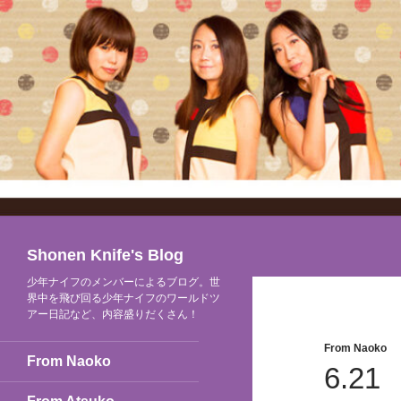
検
Shonen Knife's Blog
索
少年ナイフのメンバーによるブログ。世
界中を飛び回る少年ナイフのワールドツ
アー日記など、内容盛りだくさん！
From Naoko
From Naoko
6.21