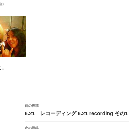
(金)
と。
投
前の投稿
稿
6.21 レコーディング 6.21 recording その1
ナ
次の投稿