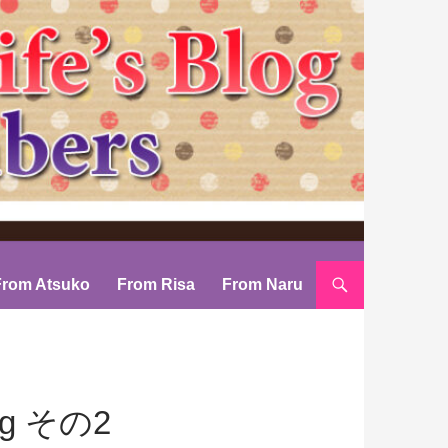
From Atsuko
From Risa
From Naru
ng その2