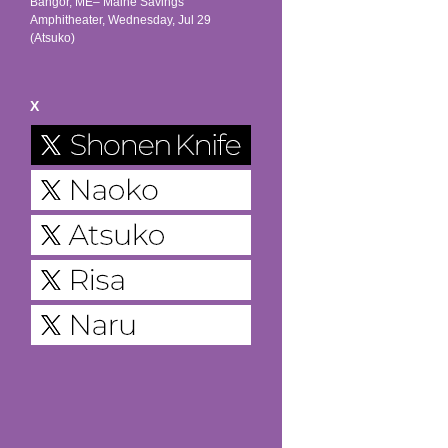
Bangor, ME– Maine Savings
Amphitheater, Wednesday, Jul 29
(Atsuko)
X