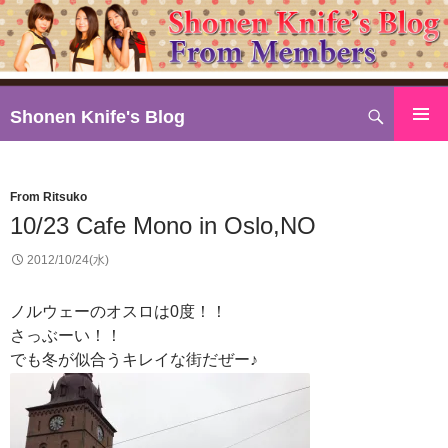
検
Shonen Knife's Blog
索
コ
ン
テ
From Ritsuko
ン
10/23 Cafe Mono in Oslo,NO
ツ
へ
2012/10/24(水)
ス
キ
ノルウェーのオスロは0度！！
ッ
さっぶーい！！
プ
でも冬が似合うキレイな街だぜー♪