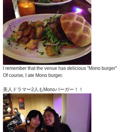
I remember that the venue has delicious ”Mono burger”
Of course, I ate Mono burger.
美人ドラマー2人もMonoバーガー！！