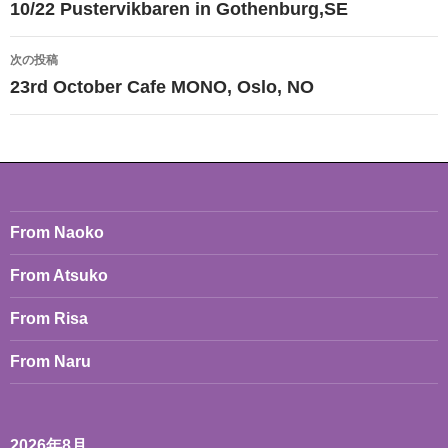
稿
10/22 Pustervikbaren in Gothenburg,SE
ナ
次の投稿
ビ
23rd October Cafe MONO, Oslo, NO
ゲ
ー
シ
ョ
From Naoko
ン
From Atsuko
From Risa
From Naru
2026年8月