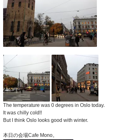
The temperature was 0 degrees in Oslo today.
It was chilly cold!!
But I think Oslo looks good with winter.
本日の会場Cafe Mono。