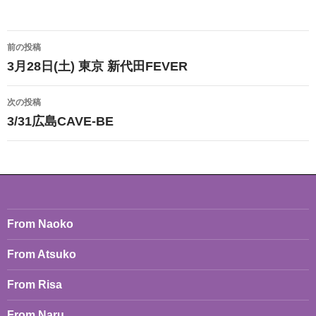
投
前の投稿
稿
3月28日(土) 東京 新代田FEVER
ナ
次の投稿
ビ
3/31広島CAVE-BE
ゲ
ー
シ
ョ
From Naoko
ン
From Atsuko
From Risa
From Naru