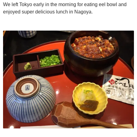
We left Tokyo early in the morning for eating eel bowl and
enjoyed super delicious lunch in Nagoya.