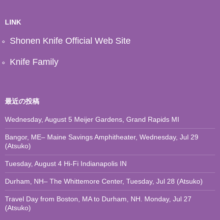
カ
イ
ブ
LINK
Shonen Knife Official Web Site
Knife Family
最近の投稿
Wednesday, August 5 Meijer Gardens, Grand Rapids MI
Bangor, ME– Maine Savings Amphitheater, Wednesday, Jul 29
(Atsuko)
Tuesday, August 4 Hi-Fi Indianapolis IN
Durham, NH– The Whittemore Center, Tuesday, Jul 28 (Atsuko)
Travel Day from Boston, MA to Durham, NH. Monday, Jul 27
(Atsuko)