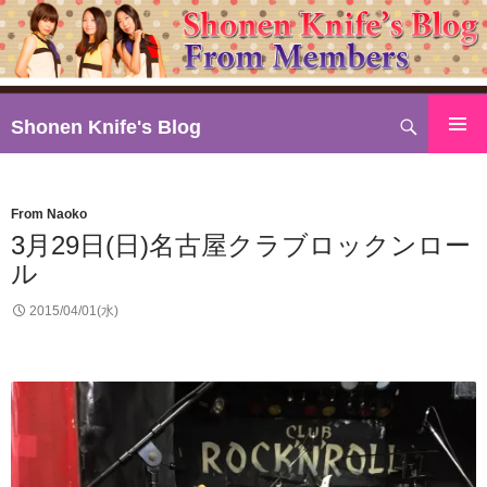
検
Shonen Knife's Blog
索
コ
ン
テ
From Naoko
ン
3月29日(日)名古屋クラブロックンロー
ツ
ル
へ
ス
2015/04/01(水)
キ
ッ
プ