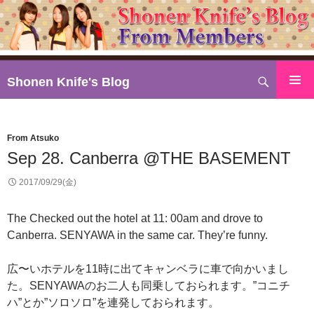
検
Shonen Knife's Blog
索
コ
ン
テ
From Atsuko
ン
Sep 28. Canberra @THE BASEMENT
ツ
へ
2017/09/29(金)
ス
キ
The Checked out the hotel at 11: 00am and drove to
ッ
Canberra. SENYAWA in the same car. They’re funny.
プ
広〜いホテルを11時に出てキャンベラに車で向かいまし
た。SENYAWAのお二人も同乗しておられます。”コニチ
ハ”とか”ソロソロ”を連発しておられます。