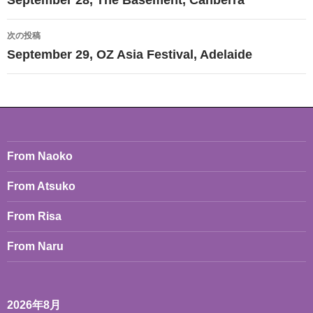
ナ
次の投稿
ビ
September 29, OZ Asia Festival, Adelaide
ゲ
ー
シ
ョ
From Naoko
ン
From Atsuko
From Risa
From Naru
2026年8月