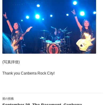
(写真拝借)
Thank you Canberra Rock City!
投
前の投稿
稿
September 28, The Basement, Canberra