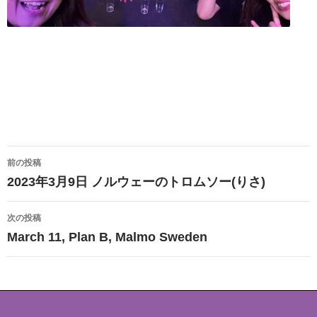
投
前の投稿
稿
2023年3月9日 ノルウェーのトロムソー(りさ)
ナ
次の投稿
ビ
March 11, Plan B, Malmo Sweden
ゲ
ー
シ