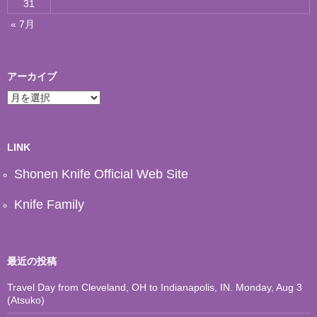
31
« 7月
アーカイブ
ア
ー
カ
イ
ブ
LINK
Shonen Knife Official Web Site
Knife Family
最近の投稿
Travel Day from Cleveland, OH to Indianapolis, IN. Monday, Aug 3
(Atsuko)