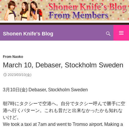
検
Shonen Knife's Blog
索
コ
ン
テ
From Naoko
ン
March 10, Debaser, Stockholm Sweden
ツ
へ
2023/03/10(金)
ス
キ
3月10日(金) Debaser, Stockholm Sweden
ッ
プ
朝7時にタクシーで空港へ。自分でタクシー呼んで勝手に空
港へ行くパターン。これも昔だと出来なかったかも知れな
いけど。
We took a taxi at 7am and went to Tromso airport. Making a