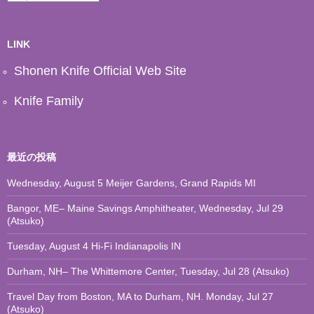
ー
カ
イ
ブ
LINK
Shonen Knife Official Web Site
Knife Family
最近の投稿
Wednesday, August 5 Meijer Gardens, Grand Rapids MI
Bangor, ME– Maine Savings Amphitheater, Wednesday, Jul 29
(Atsuko)
Tuesday, August 4 Hi-Fi Indianapolis IN
Durham, NH– The Whittemore Center, Tuesday, Jul 28 (Atsuko)
Travel Day from Boston, MA to Durham, NH. Monday, Jul 27
(Atsuko)