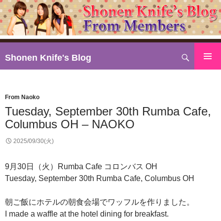
検
Shonen Knife's Blog
索
コ
ン
テ
From Naoko
ン
Tuesday, September 30th Rumba Cafe,
ツ
Columbus OH – NAOKO
へ
ス
2025/09/30(火)
キ
ッ
9月30日（火）Rumba Cafe コロンバス OH
プ
Tuesday, September 30th Rumba Cafe, Columbus OH
朝ご飯にホテルの朝食会場でワッフルを作りました。
I made a waffle at the hotel dining for breakfast.