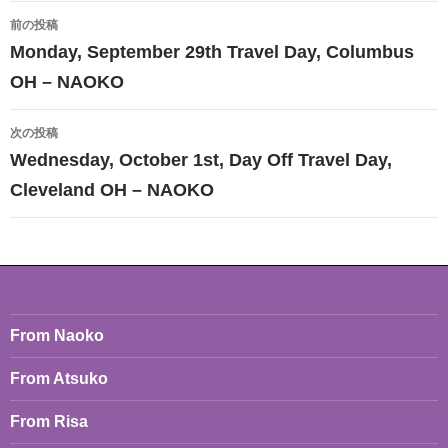
投
前の投稿
稿
Monday, September 29th Travel Day, Columbus
ナ
OH – NAOKO
ビ
次の投稿
ゲ
Wednesday, October 1st, Day Off Travel Day,
ー
Cleveland OH – NAOKO
シ
ョ
ン
From Naoko
From Atsuko
From Risa