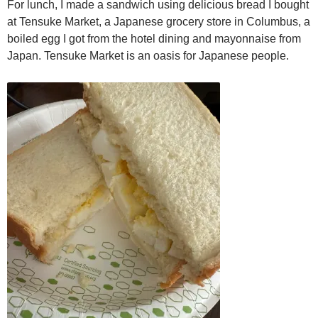
For lunch, I made a sandwich using delicious bread I bought
at Tensuke Market, a Japanese grocery store in Columbus, a
boiled egg I got from the hotel dining and mayonnaise from
Japan. Tensuke Market is an oasis for Japanese people.