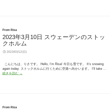
年
3
月
11
日
ス
ウ
From Risa
ェ
2023年3月10日 スウェーデンのストッ
ー
クホルム
デ
ン
の
2023/03/12(日)
マ
ル
こんにちは、りさです。 Hello, I’m Risa! 今日も雪です。 It’s snowing
メ
again today. ストックホルムに行くために空港へ向かいます。 I’ll take …
2023
続きを読む
→
年
3
月
10
日
ス
ウ
From Risa