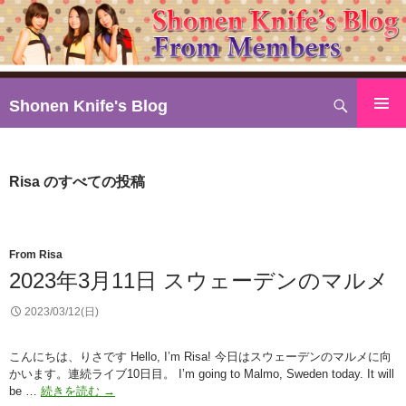
検
Shonen Knife's Blog
索
コ
ン
テ
Risa のすべての投稿
ン
ツ
へ
ス
From Risa
キ
2023年3月11日 スウェーデンのマルメ
ッ
2023/03/12(日)
プ
こんにちは、りさです Hello, I’m Risa! 今日はスウェーデンのマルメに向
かいます。連続ライブ10日目。 I’m going to Malmo, Sweden today. It will
2023
be …
続きを読む
→