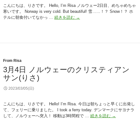
ェ
こんにちは、りさです。 Hello, I’m Risa ノルウェー2日目、めちゃめちゃ
ー
寒いです。 Norway is very cold. But beautiful! 雪……！？ Snow！？ ホ
テ
2023
テルに朝食付いてなかっ …
続きを読む
→
ボ
年
リ
3
(り
月
さ)
5
日
ノ
ル
From Risa
ウ
3月4日 ノルウェーのクリスティアン
ェ
サン(りさ)
ー
の
austvatn←
2023/03/05(日)
読
み
こんにちは、りさです。 Hello! I’m Risa. 今日は朝ちょっと早くに出発し
方
て、フェリーに乗りました。 I took a ferry today. デンマークにサヨナラ
の
3
して、ノルウェーへ突入！ 移動は3時間程で …
続きを読む
→
正
月
解
4
を
日
教
ノ