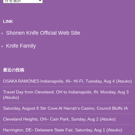
ー
カ
イ
ブ
LINK
Shonen Knife Official Web Site
Knife Family
最近の投稿
OSAKA RAMONES Indianapolis, IN– HI-FI, Tuesday, Aug 4 (Atsuko)
Travel Day from Cleveland, OH to Indianapolis, IN. Monday, Aug 3
(Atsuko)
Saturday, August 8 Stir Cove At Harrah’s Casino, Council Bluffs IA
Cleveland Heights, OH– Cain Park, Sunday, Aug 2 (Atsuko)
Harrington, DE– Delaware State Fair, Saturday, Aug 1 (Atsuko)