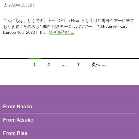
オ
2023/03/03(金)
ー
ル
こんにちは、りさです。 HELLO! I’m Risa. 久しぶりに海外ツアーに来て
ボ
おります！その名も40周年記念ヨーロッパツアー！ 40th Anniversary
ー
2023
Europe Tour 2023！ It …
続きを読む
→
(り
年
さ)
3
月
2
日
投
1
2
…
7
次へ →
デ
稿
ン
マ
ナ
ー
ク
ビ
の
コ
ゲ
From Naoko
ペ
ン
ー
From Atsuko
ハ
ー
シ
ゲ
From Risa
ン