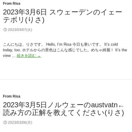
ル
From Risa
ウ
2023年3月6日 スウェーデンのイェー
ェ
テボリ(りさ)
ー
の
リ
2023/03/07(火)
ン
ゲ
こんにちは、りさです。 Hello, I’m Risa 今日も寒いです。 It’s cold
ブ
today, too. ホテルからの景色はこんな感じでした。めちゃ綺麗！ It’s the
2023
view …
続きを読む
→
年
3
月
6
日
ス
ウ
From Risa
ェ
2023年3月5日ノルウェーのaustvatn←
ー
読み方の正解を教えてください(りさ)
デ
ン
の
2023/03/06(月)
イ