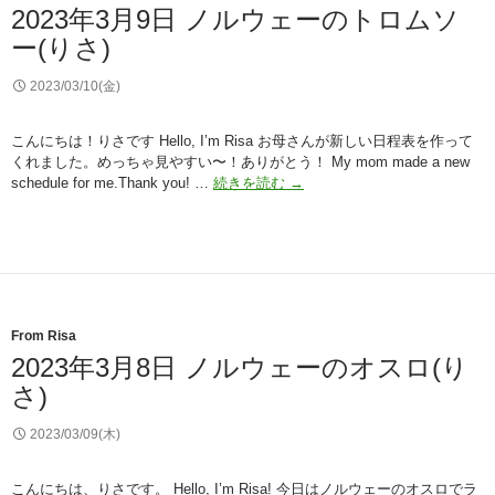
ェ
2023年3月9日 ノルウェーのトロムソ
ー
ー(りさ)
デ
ン
の
2023/03/10(金)
ス
ト
こんにちは！りさです Hello, I’m Risa お母さんが新しい日程表を作って
ッ
くれました。めっちゃ見やすい〜！ありがとう！ My mom made a new
ク
2023
schedule for me.Thank you! …
続きを読む
→
ホ
年
ル
3
ム
月
9
日
ノ
ル
From Risa
ウ
2023年3月8日 ノルウェーのオスロ(り
ェ
さ)
ー
の
ト
2023/03/09(木)
ロ
ム
こんにちは、りさです。 Hello, I’m Risa! 今日はノルウェーのオスロでラ