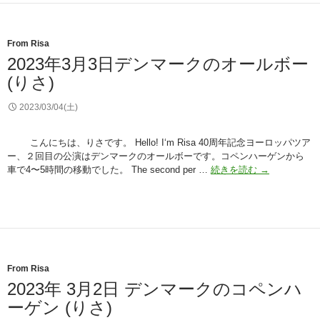
え
ル
て
ウ
く
ェ
From Risa
だ
ー
さ
2023年3月3日デンマークのオールボー
の
い
(りさ)
ク
(り
リ
さ)
ス
2023/03/04(土)
テ
ィ
こんにちは、りさです。 Hello! I‘m Risa 40周年記念ヨーロッパツア
ア
ー、２回目の公演はデンマークのオールボーです。コペンハーゲンから
ン
2023
車で4〜5時間の移動でした。 The second per …
続きを読む
→
サ
年
ン
3
(り
月
さ)
3
日
デ
ン
From Risa
マ
2023年 3月2日 デンマークのコペンハ
ー
ーゲン (りさ)
ク
の