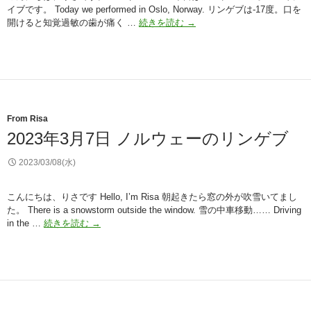
ソ
イブです。 Today we performed in Oslo, Norway. リンゲブは-17度。口を
ー
2023
開けると知覚過敏の歯が痛く …
続きを読む
→
(り
年
さ)
3
月
8
日
ノ
ル
From Risa
ウ
2023年3月7日 ノルウェーのリンゲブ
ェ
ー
2023/03/08(水)
の
オ
ス
こんにちは、りさです Hello, I’m Risa 朝起きたら窓の外が吹雪いてまし
ロ
た。 There is a snowstorm outside the window. 雪の中車移動…… Driving
(り
2023
in the …
続きを読む
→
さ)
年
3
月
7
日
ノ