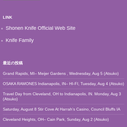
ー
カ
イ
ブ
LINK
Shonen Knife Official Web Site
Knife Family
最近の投稿
Grand Rapids, MI– Meijer Gardens , Wednesday, Aug 5 (Atsuko)
OSAKA RAMONES Indianapolis, IN– HI-FI, Tuesday, Aug 4 (Atsuko)
Travel Day from Cleveland, OH to Indianapolis, IN. Monday, Aug 3
(Atsuko)
Saturday, August 8 Stir Cove At Harrah’s Casino, Council Bluffs IA
Cleveland Heights, OH– Cain Park, Sunday, Aug 2 (Atsuko)