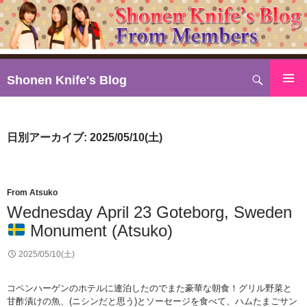
検
Shonen Knife's Blog
索
コ
ン
テ
日別アーカイブ: 2025/05/10(土)
ン
ツ
へ
ス
From Atsuko
キ
Wednesday April 23 Goteborg, Sweden
ッ
Monument (Atsuko)
プ
2025/05/10(土)
コペンハーゲンのホテルに連泊したのでまた豪華な朝食！グリル野菜と
甘酢漬けの魚、(ニシンだと思う)とソーセージを食べて、ハムたまごサン