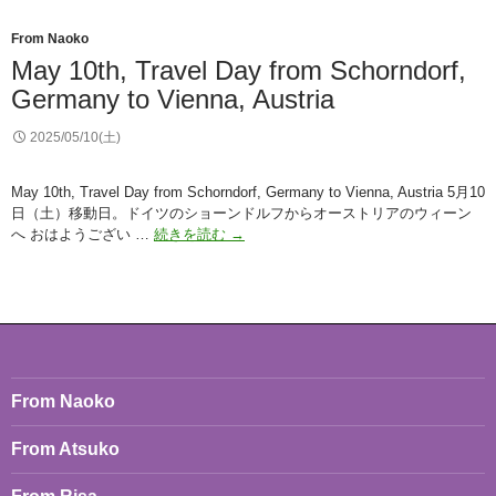
(Atsuko)
From Naoko
May 10th, Travel Day from Schorndorf,
Germany to Vienna, Austria
2025/05/10(土)
May 10th, Travel Day from Schorndorf, Germany to Vienna, Austria 5月10
日（土）移動日。ドイツのショーンドルフからオーストリアのウィーン
May
へ おはようござい …
続きを読む
→
10th,
Travel
Day
from
Schorndorf,
Germany
to
From Naoko
Vienna,
Austria
From Atsuko