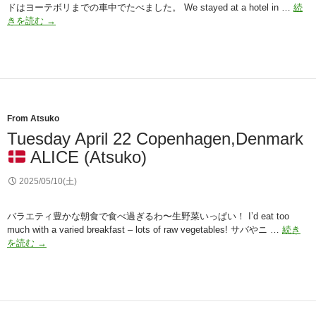
ドはヨーテボリまでの車中でたべました。 We stayed at a hotel in …
続
Wednesday
きを読む
→
April
23
Goteborg,
Sweden
Monument
(Atsuko)
From Atsuko
Tuesday April 22 Copenhagen,Denmark
ALICE (Atsuko)
2025/05/10(土)
バラエティ豊かな朝食で食べ過ぎるわ〜生野菜いっぱい！ I’d eat too
much with a varied breakfast – lots of raw vegetables! サバやニ …
続き
Tuesday
を読む
→
April
22
Copenhagen,Denmark
ALICE