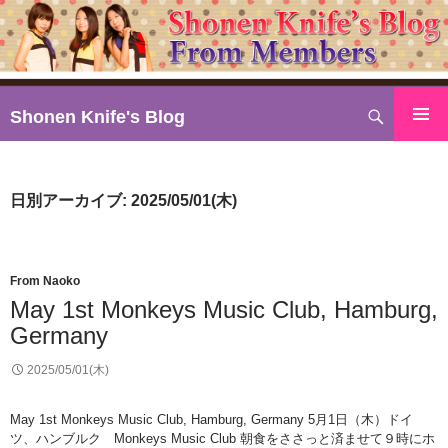
検
Shonen Knife's Blog
索
コ
ン
テ
日別アーカイブ: 2025/05/01(木)
ン
ツ
へ
ス
From Naoko
キ
May 1st Monkeys Music Club, Hamburg,
ッ
Germany
プ
2025/05/01(木)
May 1st Monkeys Music Club, Hamburg, Germany 5月1日（木）ドイ
ツ、ハンブルク Monkeys Music Club 朝食をささっと済ませて９時にホ