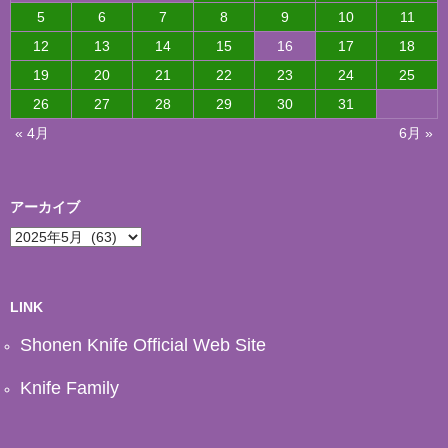
5
6
7
8
9
10
11
12
13
14
15
16
17
18
19
20
21
22
23
24
25
26
27
28
29
30
31
« 4月
6月 »
アーカイブ
ア
ー
カ
イ
ブ
LINK
Shonen Knife Official Web Site
Knife Family