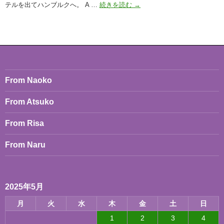
May
テルを出てハンブルクへ。 A …
続きを読む
→
1st
Monkeys
Music
Club,
Hamburg,
Germany
From Naoko
From Atsuko
From Risa
From Naru
2025年5月
月
火
水
木
金
土
日
1
2
3
4