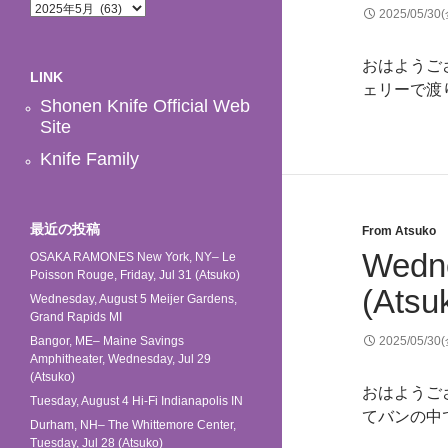
ア
2025/05/30
ー
カ
イ
おはようご
LINK
ブ
ェリーで渡ります。
Shonen Knife Official Web
Site
Knife Family
最近の投稿
From Atsuko
Wedne
OSAKA RAMONES New York, NY– Le
Poisson Rouge, Friday, Jul 31 (Atsuko)
(Atsu
Wednesday, August 5 Meijer Gardens,
Grand Rapids MI
2025/05/30
Bangor, ME– Maine Savings
Amphitheater, Wednesday, Jul 29
(Atsuko)
おはようご
Tuesday, August 4 Hi-Fi Indianapolis IN
てバンの中で食
Durham, NH– The Whittemore Center,
Tuesday, Jul 28 (Atsuko)