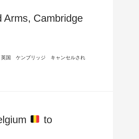
d Arms, Cambridge
UK ５月30日（金）英国 ケンブリッジ キャンセルされ
d
elgium
to
ge