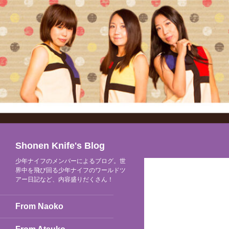
検
Shonen Knife's Blog
索
少年ナイフのメンバーによるブログ。世
界中を飛び回る少年ナイフのワールドツ
アー日記など、内容盛りだくさん！
From Naoko