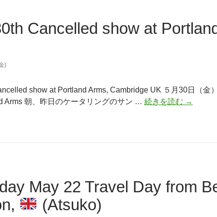
0th Cancelled show at Portlan
(金)
 Cancelled show at Portland Arms, Cambridge 
May
and Arms 朝、昨日のケータリングのサン …
続きを読む
→
30th
Cancelle
show
at
Portland
Arms,
day May 22 Travel Day from B
Cambrid
UK
on,
(Atsuko)