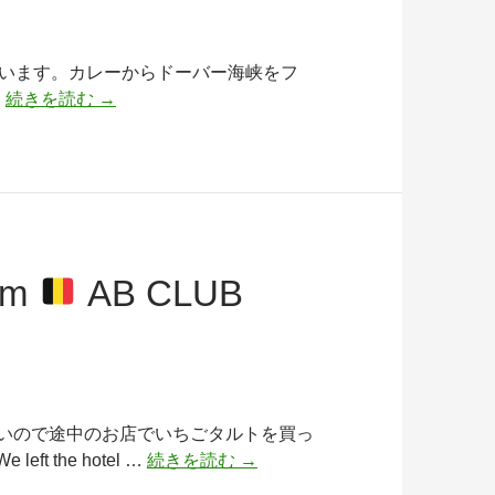
かいます。カレーからドーバー海峡をフ
Thursday
…
続きを読む
→
May
22
Travel
Day
from
Belgium
ium
AB CLUB
to
London,
(Atsuko)
無いので途中のお店でいちごタルトを買っ
Wednesday
 the hotel …
続きを読む
→
May