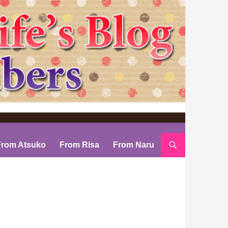
From Atsuko
From Risa
From Naru