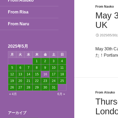
From Atsuko
From Naoko
From Risa
May 3
UK
From Naru
2025/05/30
2025年5月
May 30th
月
火
水
木
金
土
日
た！Portl
1
2
3
4
5
6
7
8
9
10
11
12
13
14
15
16
17
18
19
20
21
22
23
24
25
26
27
28
29
30
31
From Atsuko
« 4月
6月 »
Thurs
Lond
アーカイブ