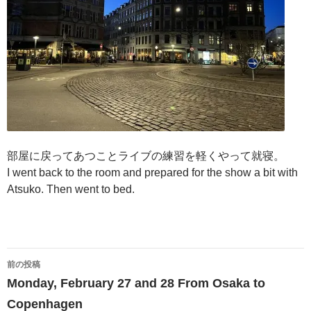
部屋に戻ってあつことライブの練習を軽くやって就寝。
I went back to the room and prepared for the show a bit with
Atsuko. Then went to bed.
投
前の投稿
稿
Monday, February 27 and 28 From Osaka to
ナ
Copenhagen