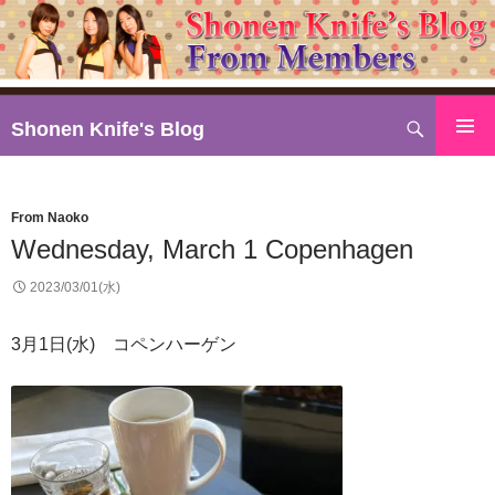
検
Shonen Knife's Blog
索
コ
ン
テ
From Naoko
ン
Wednesday, March 1 Copenhagen
ツ
へ
2023/03/01(水)
ス
キ
3月1日(水) コペンハーゲン
ッ
プ