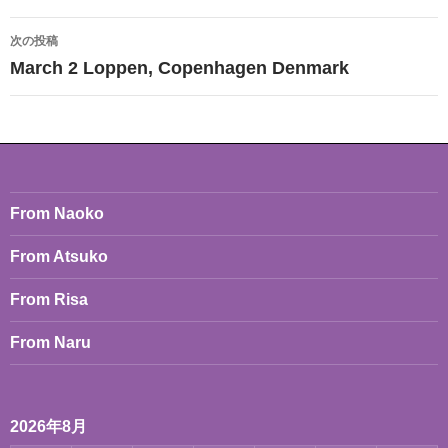
ビ
次の投稿
ゲ
March 2 Loppen, Copenhagen Denmark
ー
シ
ョ
ン
From Naoko
From Atsuko
From Risa
From Naru
2026年8月