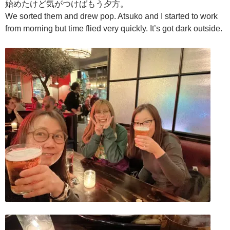
始めたけど気がつけばもう夕方。
We sorted them and drew pop. Atsuko and I started to work
from morning but time flied very quickly. It’s got dark outside.