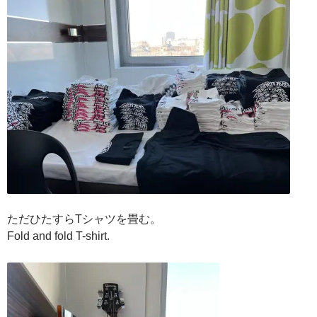
ただひたすらTシャツを畳む。
Fold and fold T-shirt.