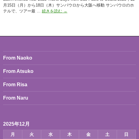
月15日（月）から18日（木）サンパウロから大阪へ移動 サンパウロのホ
Latin
テルで、ツアー最 …
続きを読む
→
America
Tour
2025
December
15,
16,
17,
From Naoko
18
Travel
Days
From Atsuko
from
Sao
From Risa
Paolo
to
From Naru
Osaka
2025年12月
月
火
水
木
金
土
日