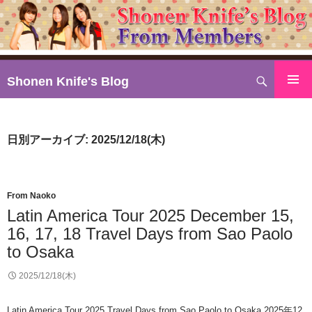
検
Shonen Knife's Blog
索
コ
ン
テ
日別アーカイブ: 2025/12/18(木)
ン
ツ
へ
ス
From Naoko
キ
Latin America Tour 2025 December 15,
ッ
16, 17, 18 Travel Days from Sao Paolo
プ
to Osaka
2025/12/18(木)
Latin America Tour 2025 Travel Days from Sao Paolo to Osaka 2025年12