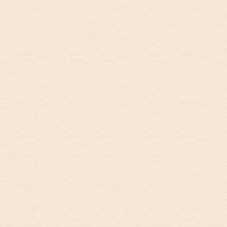
What a nature! ...
9/26
(o・ω・o)ゝ
September 26, Travel Day
from Perth to Sydney
9月26日(火) パースからシドニーへ、移
動日。本日は快晴で、空気が乾燥してま
す。ホテルのバルコニーから。It was
sunny and the air was dry. From hotel
balcony. ...