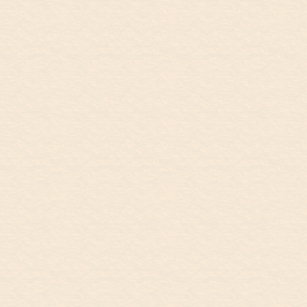
ら、メルボルン経由でアデレードへ。毎
日、引っ越しみたい。キャンベラ空港に
て。Flight from Canberra to Adelaide via
Melbourne. It’s like moving house
everyday. At Canberra airport. ....
9/30
Hobart
September 30, Republic Bar,
REPUBLIC BAR
Hobart
9月30日(土) Republic Bar, タスマニア島
のホバート ...