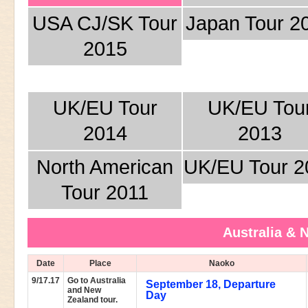
USA CJ/SK Tour
Japan Tour 2
2015
UK/EU Tour
UK/EU Tou
2014
2013
North American
UK/EU Tour 2
Tour 2011
Australia & 
Date
Place
Naoko
9/17.17
Go to Australia
September 18, Departure
and New
Day
Zealand tour.