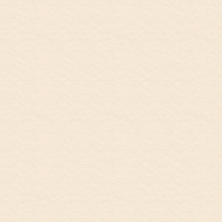
9/24
Hyden
September 24, Wave Rock
WAVE ROCK
Weekender at Wave Rock
WEEKENDER
Caravan Park
9月24日(日) Wave Rock キャラバン公園
にて行われた音楽イベント、Wave Rock
Weekenderに出演しました。We played
at Wave Rock Weekender at Wave Rock
Caravan Park, Hyden. ...
9/25
Perth
September 25, Badlands,
BADLANDS
Perth
Wave Rock のロッジをチェックアウト
して、Wave Rock を見に行きました。
自然が溢れています。We checked out
the lodge and went to see Wave Rock.