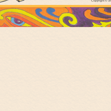
I changed guitar strings at my hotel
Copyright © Sh
room. At midday, Paul and his daughter
came to the hotel to pick us up and all of
us went to Lone Pine Koala Sanctuary.
...
9/22
Melbourne
September 22, NGV
NGV FRIDAY
Melbourne
NIGHTS at The
House of Dior
朝起きてホテルの部屋でバナナを一本食
べ、ホテルを朝8時45分に出てメルボル
ンのタラマリン空港へ。レンタカーを返
却してチェックイン。 ...