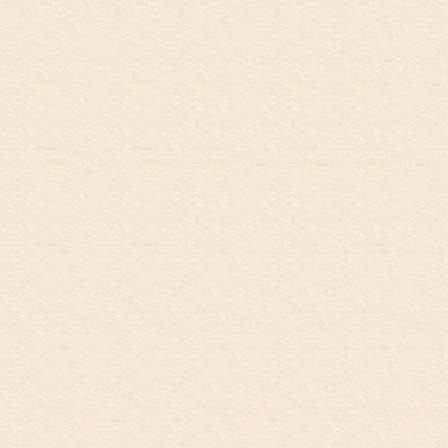
9/27
Sydney
September 27,Oxford Art
OXFORD ART
Factory, Sydney
FACTORY
シドニーの朝。今日はテレビインタビュ
ーが朝にあるとかやけど、何時に集合す
るかわかるのが朝になってから。落ち着
かないままとりあえず起床。Morning in
Sydney. I heard that we have a TV
interview this morning but the departure
time will be decided this morning. I had
unquiet mind but anyway I got up. ...