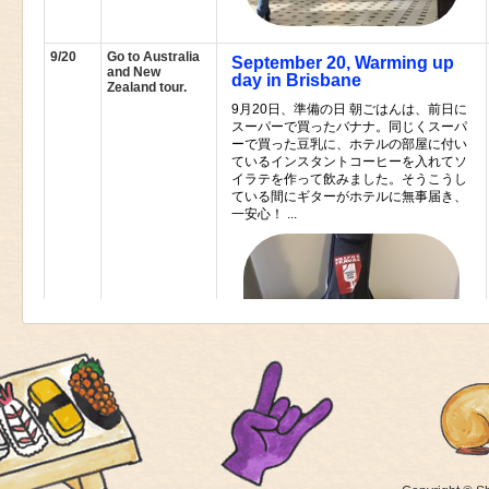
9/20
Go to Australia
September 20, Warming up
and New
day in Brisbane
Zealand tour.
9月20日、準備の日 朝ごはんは、前日に
スーパーで買ったバナナ。同じくスーパ
ーで買った豆乳に、ホテルの部屋に付い
ているインスタントコーヒーを入れてソ
イラテを作って飲みました。そうこうし
ている間にギターがホテルに無事届き、
一安心！ ...
9/21
Brisbane
September 21, The Zoo
THE ZOO
Brisbane Australia