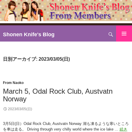
検
Shonen Knife's Blog
索
コ
ン
テ
日別アーカイブ: 2023/03/05(日)
ン
ツ
へ
ス
From Naoko
キ
March 5, Odal Rock Club, Austvatn
ッ
Norway
プ
2023/03/05(日)
3月5日(日）Odal Rock Club, Austvatn Norway 湖も凍るような寒いところ
を車は走る。 Driving through very chilly world where the ice lake …
続き