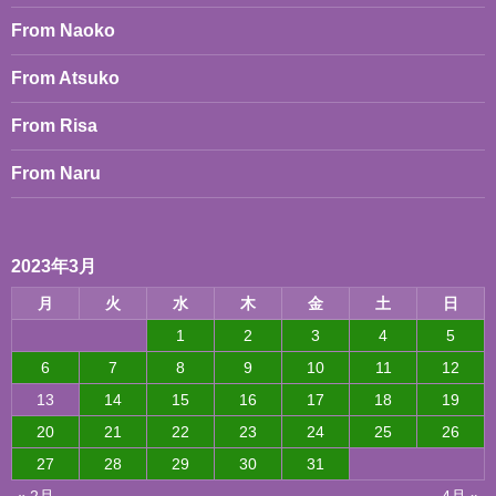
ェ
From Naoko
ー
の
ク
From Atsuko
リ
ス
From Risa
テ
ィ
From Naru
ア
ン
サ
ン
(り
2023年3月
さ)
月
火
水
木
金
土
日
1
2
3
4
5
6
7
8
9
10
11
12
13
14
15
16
17
18
19
20
21
22
23
24
25
26
27
28
29
30
31
« 2月
4月 »