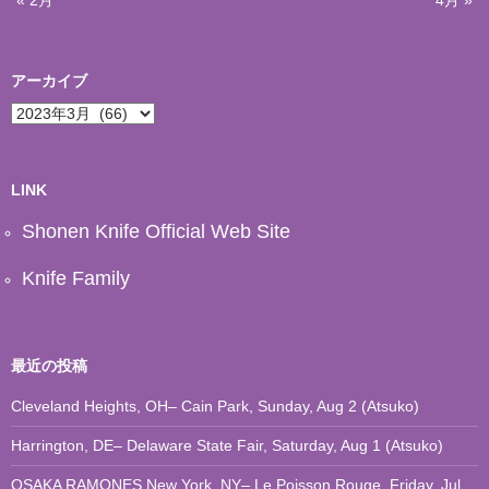
アーカイブ
ア
ー
カ
イ
ブ
LINK
Shonen Knife Official Web Site
Knife Family
最近の投稿
Cleveland Heights, OH– Cain Park, Sunday, Aug 2 (Atsuko)
Harrington, DE– Delaware State Fair, Saturday, Aug 1 (Atsuko)
OSAKA RAMONES New York, NY– Le Poisson Rouge, Friday, Jul