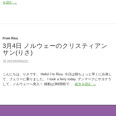
March
を読む
→
5,
Odal
Rock
Club,
Austvatn
Norway
From Risa
3月4日 ノルウェーのクリスティアン
サン(りさ)
2023/03/05(日)
こんにちは、りさです。 Hello! I’m Risa. 今日は朝ちょっと早くに出発し
て、フェリーに乗りました。 I took a ferry today. デンマークにサヨナラ
3
して、ノルウェーへ突入！ 移動は3時間程で …
続きを読む
→
月
4
日
ノ
ル
ウ